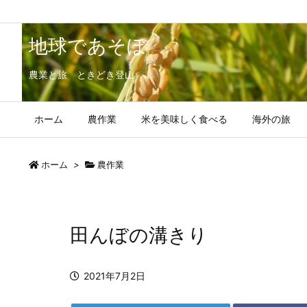
地球であそぼ
農業と旅 ときどき登山
ホーム
農作業
米を美味しく食べる
海外の旅
ホーム
>
農作業
田んぼの溝きり
2021年7月2日