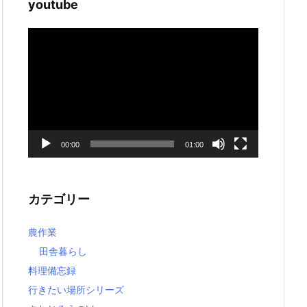
youtube
動
画
プ
レ
ー
ヤ
ー
00:00
01:00
カテゴリー
農作業
田舎暮らし
料理備忘録
行きたい場所シリーズ