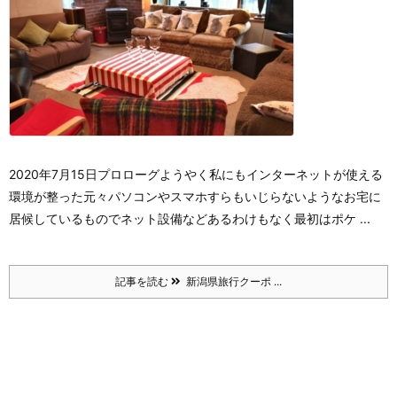
2020年7月15日
プロローグ
ようやく私にもインターネットが使える
環境が整った
元々パソコンやスマホすらもいじらないようなお宅に
居候しているもので
ネット設備などあるわけもなく
最初はポケ ...
記事を読む
新潟県旅行クーポ ...