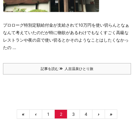
プロローグ
特別定額給付金が支給されて10万円を使い切らんとなぁ
なんて考えていたのだが
特に物欲があるわけでもなく
すごく高級な
レストランや夜の店で使い切るとか
そのようなことはしたくなかっ
たの ...
記事を読む
人吉温泉ひとり旅
«
‹
1
2
3
4
›
»