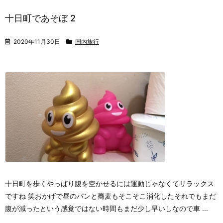
十日町であそぼ 2
2020年11月30日
国内旅行
十日町を歩く
やっぱり腹を空かせるには運動じゃなくてリラックス
ですね 笑
おかげで昼のパンと蕎麦もそこそこ消化した
それでもまだ
腹が減ったという感覚ではない
時間もまだ少し早いし
なので車 ...