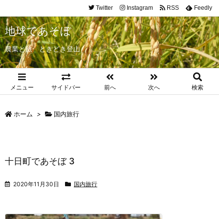
Twitter
Instagram
RSS
Feedly
地球であそぼ
農業と旅 ときどき登山
メニュー
サイドバー
前へ
次へ
検索
ホーム
>
国内旅行
十日町であそぼ 3
2020年11月30日
国内旅行