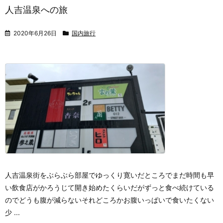
人吉温泉への旅
2020年6月26日
国内旅行
人吉温泉街をぶらぶら
部屋でゆっくり寛いだところでまだ時間も早
い
飲食店がかろうじて開き始めたくらいだが
ずっと食べ続けている
のでどうも腹が減らない
それどころかお腹いっぱいで食いたくない
少 ...