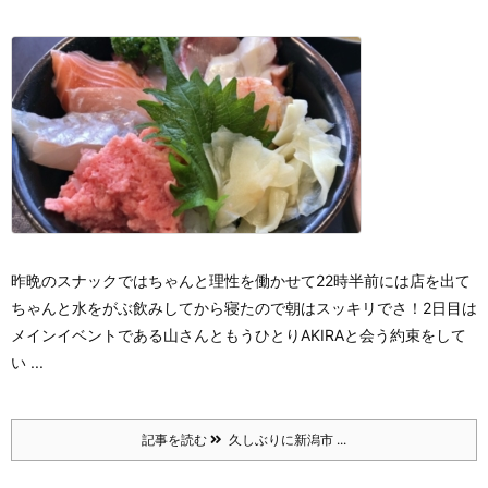
昨晩のスナックではちゃんと理性を働かせて
22時半前には店を出て
ちゃんと水をがぶ飲みしてから寝たので朝はスッキリでさ！
2日目は
メインイベントである山さんと
もうひとりAKIRAと会う約束をして
い ...
記事を読む
久しぶりに新潟市 ...