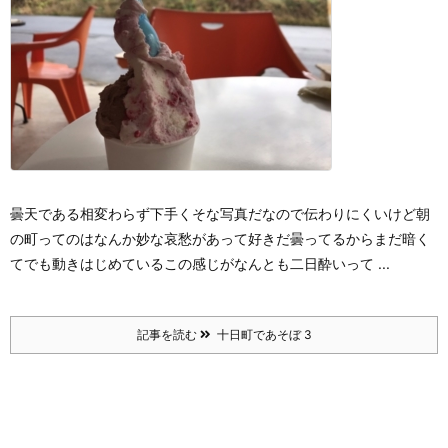
曇天である
相変わらず下手くそな写真だなので伝わりにくいけど
朝
の町ってのはなんか妙な哀愁があって好きだ
曇ってるからまだ暗く
て
でも動きはじめているこの感じがなんとも
二日酔いって ...
記事を読む
十日町であそぼ 3