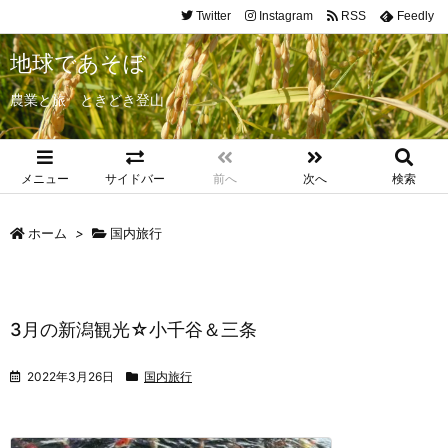
Twitter
Instagram
RSS
Feedly
地球であそぼ
農業と旅 ときどき登山
メニュー
サイドバー
前へ
次へ
検索
ホーム
>
国内旅行
3月の新潟観光☆小千谷＆三条
2022年3月26日
国内旅行