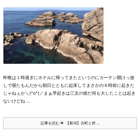
昨晩は１時過ぎにホテルに帰ってきたというのにカーテン開けっ放
しで寝たもんだから
朝日とともに起床してまさかの６時前に起きた
じゃねぇか＼(^o^)／
まぁ早起きは三文の徳だ
何も大したことは起き
ないけどね ...
記事を読む
【新潟】古町と村 ...