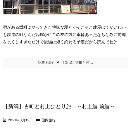
宿がある坂町にやってきた
地味な駅だがそこそこ建屋はでかい
しか
も鉄道の町なんだね
確かにこの左の方に車輪あったな
ちなみに前編
を長くしすぎただけで後編は短く終わる予定だから読んでね(* ...
記事を読む
【新潟】古町と村 ...
【新潟】古町と村上ひとり旅 ～村上編 前編～
2021年3月12日
国内旅行