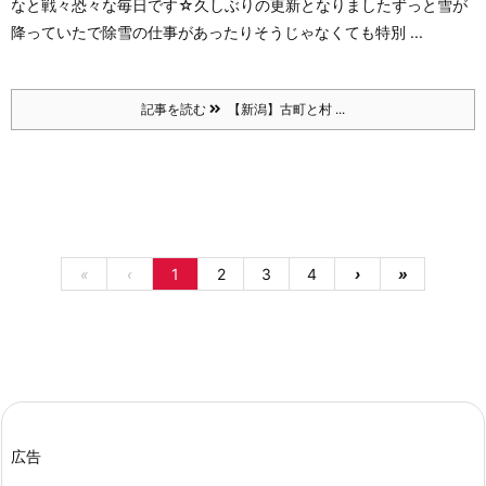
なと戦々恐々な毎日です☆
久しぶりの更新となりました
ずっと雪が
降っていたで除雪の仕事があったり
そうじゃなくても特別 ...
記事を読む
【新潟】古町と村 ...
«
‹
1
2
3
4
›
»
広告