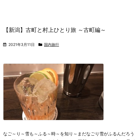
【新潟】古町と村上ひとり旅 ～古町編～
2021年3月11日
国内旅行
なご～り～雪も～
ふる～時～を知り～
まだなごり雪がふるんだろう