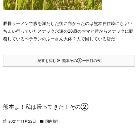
豚骨ラーメンで腹を満たした後に向かったのは
熊本在住時にちょい
ちょい行っていたスナック
永遠の28歳のママと
昔からスナックに勤
務している
ベテランのふーさん
大体２人で回している店だ ...
記事を読む
熊本その③一日目の夜
熊本よ！私は帰ってきた！その②
2021年11月22日
国内旅行