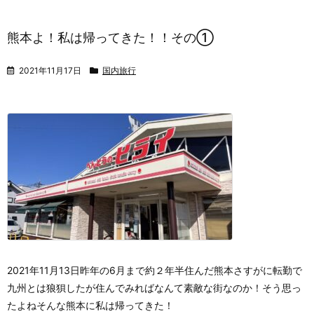
熊本よ！私は帰ってきた！！その①
2021年11月17日
国内旅行
2021年11月13日
昨年の6月まで約２年半住んだ熊本
さすがに転勤で
九州とは狼狽したが
住んでみればなんて素敵な街なのか！
そう思っ
たよね
そんな熊本に私は帰ってきた！