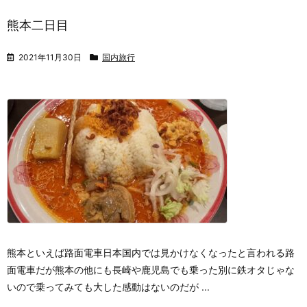
熊本二日目
2021年11月30日
国内旅行
熊本といえば路面電車
日本国内では見かけなくなった
と言われる路
面電車だが
熊本の他にも
長崎や鹿児島でも乗った
別に鉄オタじゃな
いので
乗ってみても大した感動はないのだが ...