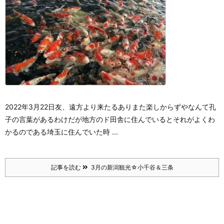
2022年3月22日
友、遠方より来たるあり
また楽しからずや
なんて孔
子の言葉があるわけだが
地方のド田舎に住んでいると
それがよくわ
かるのである
埼玉に住んでいた時 ...
記事を読む
3月の新潟観光☆小千谷＆三条