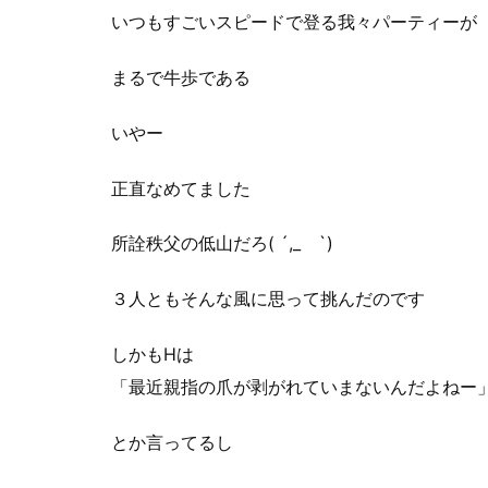
いつもすごいスピードで登る我々パーティーが
まるで牛歩である
いやー
正直なめてました
所詮秩父の低山だろ( ´,_ゝ`)
３人ともそんな風に思って挑んだのです
しかもHは
「最近親指の爪が剥がれていまないんだよねー
とか言ってるし