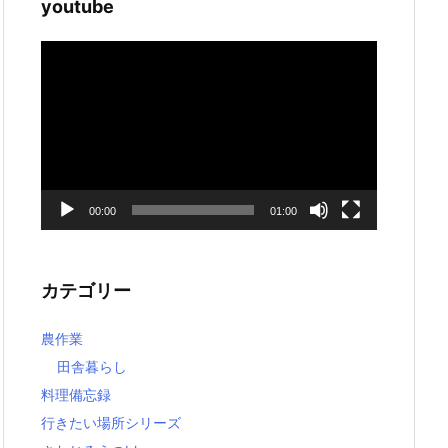
youtube
動
画
プ
レ
ー
ヤ
ー
00:00
01:00
カテゴリー
農作業
田舎暮らし
料理備忘録
行きたい場所シリーズ