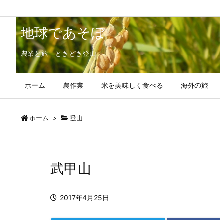
地球であそぼ
農業と旅 ときどき登山
ホーム
農作業
米を美味しく食べる
海外の旅
ホーム
>
登山
武甲山
2017年4月25日