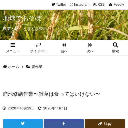
Twitter
Instagram
RSS
Feedly
地球であそぼ
農業と旅 ときどき登山
メニュー
サイドバー
前へ
次へ
検索
ホーム
>
農作業
溜池修繕作業〜雑草は食ってはいけない〜
2020年10月29日
2020年11月1日
Copy