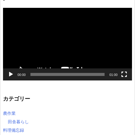
動
画
プ
レ
ー
ヤ
ー
00:00
01:00
カテゴリー
農作業
田舎暮らし
料理備忘録