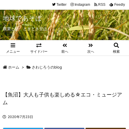
Twitter
Instagram
RSS
Feedly
地球であそぼ
農業と旅 ときどき登山
メニュー
サイドバー
前へ
次へ
検索
ホーム
>
さわじろうのblog
【魚沼】大人も子供も楽しめる☆エコ・ミュージア
ム
2020年7月23日