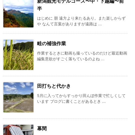
新潟観光モデルコース〜中・下越編〜前
半
はじめに 朋 遠方より来たるあり。また楽しからず
や なんて言葉がありますが遠路は ...
畦の補強作業
作業するときに動画も撮っているのだけど最近動画
編集意欲がすごく落ちているのよね ...
田打ちと代かき
5月に入ってからすっかり田んぼ作業で忙しくして
います ブログに書くことがあるとき ...
幕間