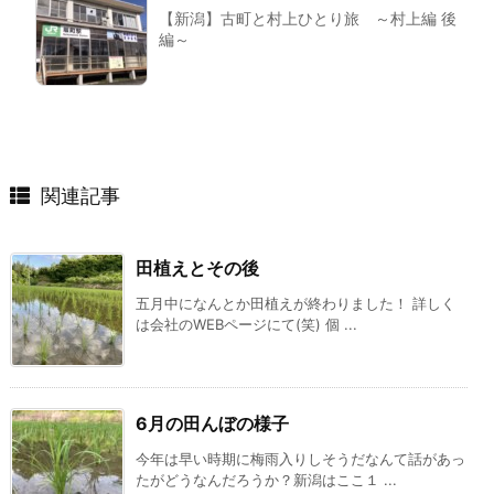
【新潟】古町と村上ひとり旅 ～村上編 後
編～
関連記事
田植えとその後
五月中になんとか田植えが終わりました！ 詳しく
は会社のWEBページにて(笑) 個 ...
6月の田んぼの様子
今年は早い時期に梅雨入りしそうだなんて話があっ
たがどうなんだろうか？新潟はここ１ ...