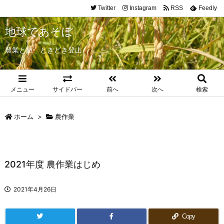
Twitter
Instagram
RSS
Feedly
地球であそぼ
農業と旅 ときどき登山
メニュー
サイドバー
前へ
次へ
検索
ホーム
>
農作業
2021年度 農作業はじめ
2021年4月26日
Copy