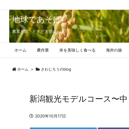
地球であそぼ
農業と旅 ときどき登山
ホーム
農作業
米を美味しく食べる
海外の旅
ホーム
>
さわじろうのblog
新潟観光モデルコース〜中
2020年10月17日