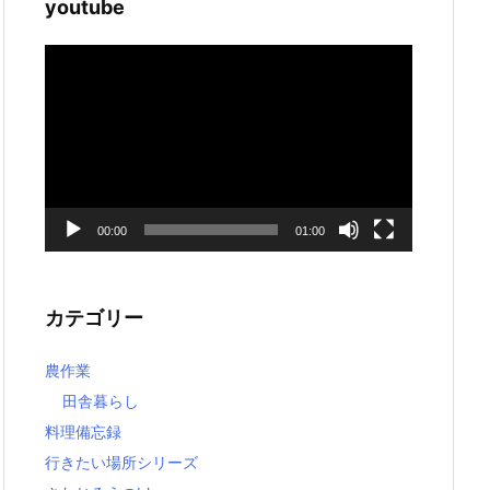
youtube
動
画
プ
レ
ー
ヤ
ー
00:00
01:00
カテゴリー
農作業
田舎暮らし
料理備忘録
行きたい場所シリーズ